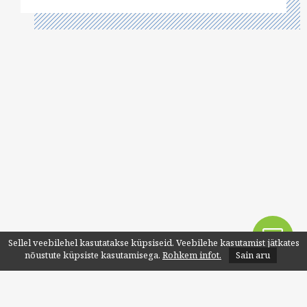
Sellel veebilehel kasutatakse küpsiseid. Veebilehe kasutamist jätkates
nõustute küpsiste kasutamisega.
Rohkem infot.
Sain aru
Liitu uudiskirjaga